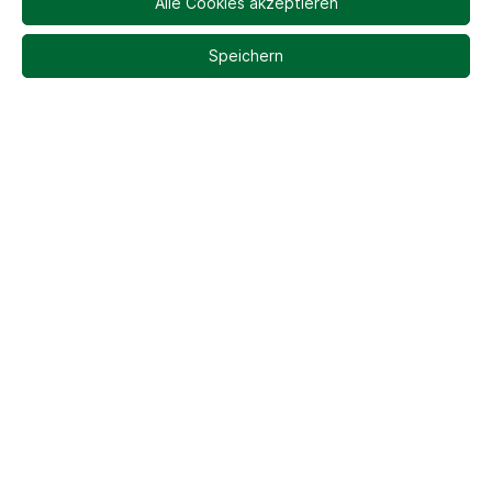
Alle Cookies akzeptieren
19,95 €*
Speichern
Inhalt:
0.5 Liter
(39,90 €* / 1 Liter)
Preise inkl. MwSt. zzgl. Versandkosten
Flaschen
In den Warenkorb
Sofort verfügbar, Lieferzeit: 2-5 Tage
Produktnummer:
S0008
Beschreibung
Genießen Sie in der kalten Jahreszeit den PLUUM -
Pflaumenlikör aus Flensburg.Dieser für die