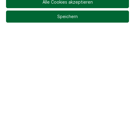
Alle Cookies akzeptieren
Sylter Hopfen und 1 Flasche
Speichern
Gin
67,95 €*
Inhalt:
2 Liter
(33,98 €* / 1 Liter)
Preise inkl. MwSt. zzgl. Versandkosten
Versandkostenfrei
Nicht mehr verfügbar
Produktnummer:
SW10033
Beschreibung
Hole dir die Nordsee nach Hause mit unserem "Nordsee-